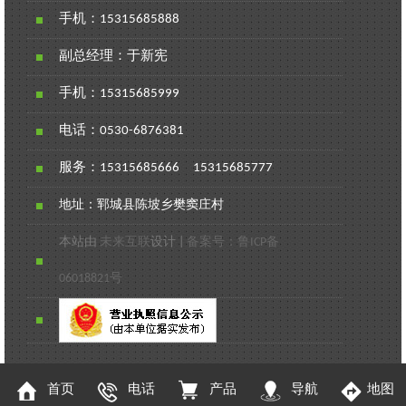
手机：
15315685888
副总经理：于新宪
手机：
15315685999
电话：
0530-6876381
服务：
15315685666
15315685777
地址：郓城县陈坡乡樊窦庄村
本站由
未来互联
设计
|
备案号：鲁ICP备
06018821号
首页
电话
产品
导航
地图