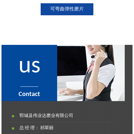
可弯曲弹性磨片
us
Contact
郓城县伟业达磨业有限公司
总 经 理： 祁翠丽