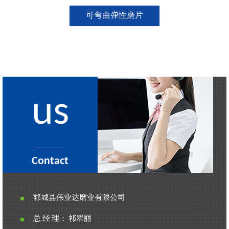
可弯曲弹性磨片
us
Contact
郓城县伟业达磨业有限公司
总 经 理： 祁翠丽