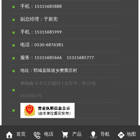
手机：
15315685888
副总经理：于新宪
手机：
15315685999
电话：
0530-6876381
服务：
15315685666
15315685777
地址：郓城县陈坡乡樊窦庄村
本站由
未来互联
设计
|
备案号：鲁ICP备
06018821号
首页
电话
产品
导航
地图