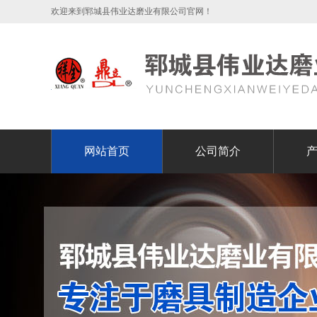
欢迎来到郓城县伟业达磨业有限公司官网！
网站首页
公司简介