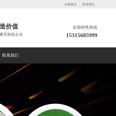
在线留言
联系我们
造价值
全国销售热线
15315685999
磨具制造企业
联系我们