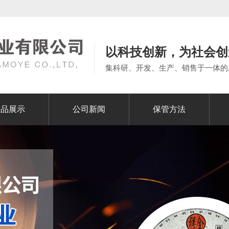
以科技创新，为社会创
集科研、开发、生产、销售于一体的
产品展示
公司新闻
保管方法