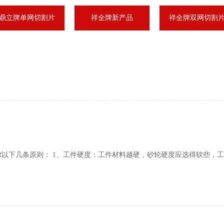
鼎立牌单网切割片
祥全牌新产品
祥全牌双网切割
虑以下几条原则： 1、工件硬度：工件材料越硬，砂轮硬度应选得软些，