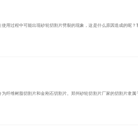
在使用过程中可能出现砂轮切割片劈裂的现象，这是什么原因造成的呢？
分为纤维树脂切割片和金刚石切割片。郑州砂轮切割片厂家的切割片隶属