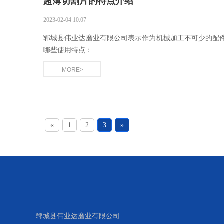
超薄切割片的特点介绍
2023-02-04 10:07
郓城县伟业达磨业有限公司表示作为机械加工不可少的配
哪些使用特点： ​
MORE>
«
1
2
3
»
友情链接
郓城县伟业达磨业有限公司