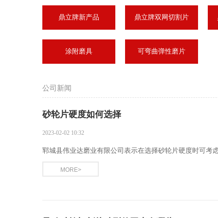
鼎立牌新产品
鼎立牌双网切割片
涂附磨具
可弯曲弹性磨片
公司新闻
砂轮片硬度如何选择
2023-02-02 10:32
郓城县伟业达磨业有限公司​表示在选择砂轮片硬度时可考
MORE>