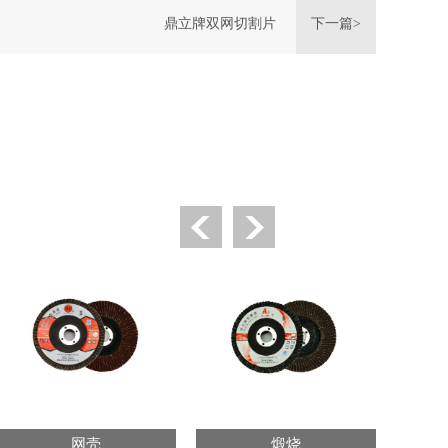
鼎立牌双网切割片
下一篇>
网壳
煅烧