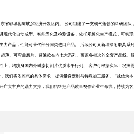
山东省郓城县陈坡乡经济开发区内。 公司组建了一支朝气蓬勃的科研团队
进现代化自动成型、智能固化及检测设备，依托规模化生产模式，可实现
主力产品，性能可替代部分同类进口产品。 后续公司又新增涂附磨具系
涂附、超薄、可弯曲磨片、普通款在内七大系列、覆盖各档次的全套产品线。
性上，均跻身国内外树脂切割片优质水平行列。 客户可根据实际工况按
，我们将依照您的具体需求，提供量身定制与特殊加工服务。 “诚信为本
开广大客户的鼎力支持，我们始终把产品质量视作企业生命线，持续为客