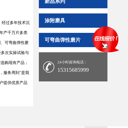
新品系列
涂附磨具
，经过多年技术沉
年产千万片多类
可弯曲弹性磨片
列、可弯曲弹性磨
经多次实操试验与
24小时咨询电话：
需选购现有产品；
15315685999
，服务周到”是我
户提供优质产品